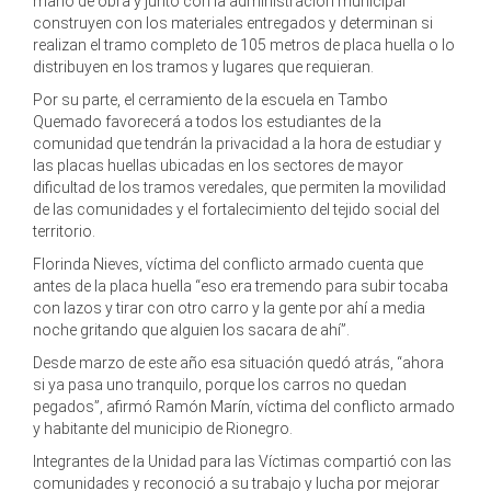
mano de obra y junto con la administración municipal
construyen con los materiales entregados y determinan si
realizan el tramo completo de 105 metros de placa huella o lo
distribuyen en los tramos y lugares que requieran.
Por su parte, el cerramiento de la escuela en Tambo
Quemado favorecerá a todos los estudiantes de la
comunidad que tendrán la privacidad a la hora de estudiar y
las placas huellas ubicadas en los sectores de mayor
dificultad de los tramos veredales, que permiten la movilidad
de las comunidades y el fortalecimiento del tejido social del
territorio.
Florinda Nieves, víctima del conflicto armado cuenta que
antes de la placa huella “eso era tremendo para subir tocaba
con lazos y tirar con otro carro y la gente por ahí a media
noche gritando que alguien los sacara de ahí”.
Desde marzo de este año esa situación quedó atrás, “ahora
si ya pasa uno tranquilo, porque los carros no quedan
pegados”, afirmó Ramón Marín, víctima del conflicto armado
y habitante del municipio de Rionegro.
Integrantes de la Unidad para las Víctimas compartió con las
comunidades y reconoció a su trabajo y lucha por mejorar