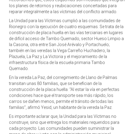
los planes de retornos y reubicaciones concertadas para
reparar integralmente a las víctimas del conflicto armado.
La Unidad para las Víctimas cumplió a las comunidades de
Rionegro con la ejecución de cuatro esquemas. Se trata de la
construcción de placa huella en las vías terciarias en lugares
de difícil acceso de Tambo Quemado, sector Hueso Limpio a
la Casona, otra entre San José Arévalo y Portachuelo;
también en las veredas la Vega Carreño Huchadero, la
Plazuela, La Paz y La Victoria y el mejoramiento de la
infraestructura física de la escuela primaria Tambo
Quemado.
En la vereda La Paz, del corregimiento de Llano de Palmas
transitan unas 80 familias, que se benefician de la
construcción de la placa huella: “Al estar la vía en perfectas
condiciones hace que el transporte sea más rápido, los
carros se dañen menos, permite el tránsito de todas las
familias”, afirmó Yesid, un habitante de la vereda la Paz.
Es importante aclarar que, la Unidad para las Víctimas no
construye, sino que entrega los materiales requeridos para
cada proyecto. Las comunidades pueden suministrar la