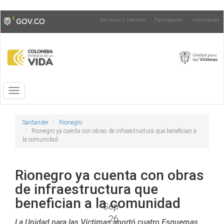
Pasar
Toggle
Servicios y trámites
Participación
Información
al
high
contenido
contrast
principal
Toggle
navigation
Santander
Rionegro
Rionegro ya cuenta con obras de infraestructura que benefician a
la comunidad
Rionegro ya cuenta con obras
de infraestructura que
benefician a la comunidad
Sep
26
La Unidad para las Víctimas aportó cuatro Esquemas