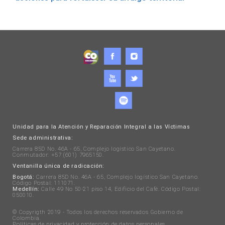
Unidad para la Atención y Reparación Integral a las Víctimas
Sede administrativa:
Carrera 85D No. 46A - 65, Complejo logístico San Cayetano.
Conmutador: +57 (601) 7965150.
Ventanilla única de radicación:
Bogotá:
Carrera 85D No. 46A - 65, Complejo logístico San Cayetano.
Código Postal: 111071.
Medellín:
Calle 49 No 50-21 piso 14, Edificio del Café. Código Postal:
050010.
© Copyrigth 2019 - Todos los derechos reservados Gobierno de
Colombia.
Políticas de privacidad y protección de datos personales
.