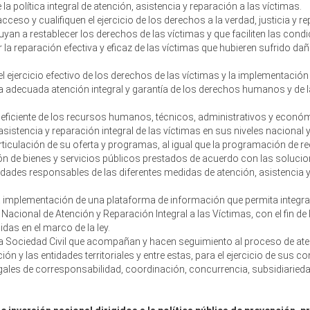
a política integral de atención, asistencia y reparación a las víctimas.
cceso y cualifiquen el ejercicio de los derechos a la verdad, justicia y r
an a restablecer los derechos de las víctimas y que faciliten las condic
 la reparación efectiva y eficaz de las víctimas que hubieren sufrido 
 ejercicio efectivo de los derechos de las víctimas y la implementación
la adecuada atención integral y garantía de los derechos humanos y de 
 eficiente de los recursos humanos, técnicos, administrativos y econó
stencia y reparación integral de las víctimas en sus niveles nacional y t
 articulación de su oferta y programas, al igual que la programación de 
sión de bienes y servicios públicos prestados de acuerdo con las soluc
 entidades responsables de las diferentes medidas de atención, asistencia 
la implementación de una plataforma de información que permita integrar
Nacional de Atención y Reparación Integral a las Víctimas, con el fin de
das en el marco de la ley.
a Sociedad Civil que acompañan y hacen seguimiento al proceso de atenci
n y las entidades territoriales y entre estas, para el ejercicio de sus c
egales de corresponsabilidad, coordinación, concurrencia, subsidiarie