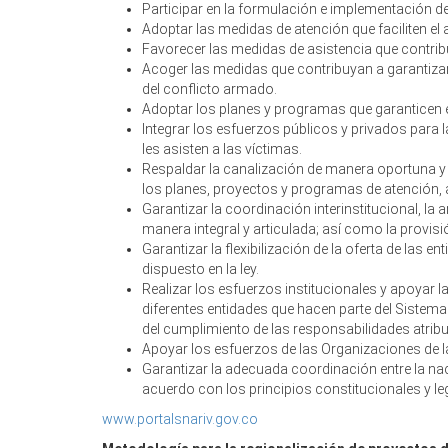
Participar en la formulación e implementación de l
Adoptar las medidas de atención que faciliten el a
Favorecer las medidas de asistencia que contribuy
Acoger las medidas que contribuyan a garantizar
del conflicto armado.
Adoptar los planes y programas que garanticen el
Integrar los esfuerzos públicos y privados para 
les asisten a las víctimas.
Respaldar la canalización de manera oportuna y
los planes, proyectos y programas de atención, asi
Garantizar la coordinación interinstitucional, la
manera integral y articulada; así como la provi
Garantizar la flexibilización de la oferta de las
dispuesto en la ley.
Realizar los esfuerzos institucionales y apoyar 
diferentes entidades que hacen parte del Sistema 
del cumplimiento de las responsabilidades atribui
Apoyar los esfuerzos de las Organizaciones de l
Garantizar la adecuada coordinación entre la nació
acuerdo con los principios constitucionales y l
www.portalsnariv.gov.co