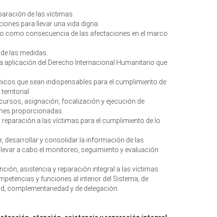
eparación de las víctimas.
iones para llevar una vida digna.
daño como consecuencia de las afectaciones en el marco
 de las medidas.
la aplicación del Derecho Internacional Humanitario que
micos que sean indispensables para el cumplimiento de
erritorial.
recursos, asignación, focalización y ejecución de
iones proporcionadas.
y reparación a las víctimas para el cumplimiento de lo
, desarrollar y consolidar la información de las
 llevar a cabo el monitoreo, seguimiento y evaluación
ón, asistencia y reparación integral a las víctimas.
ompetencias y funciones al interior del Sistema, de
dad, complementariedad y de delegación.