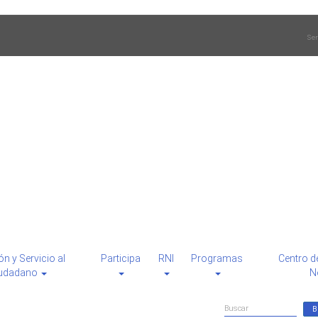
Ser
ón y Servicio al
Participa
RNI
Programas
Centro d
udadano
N
Formulario