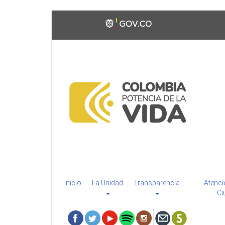
Pasar
Toggle
al
high
contenido
contrast
principal
Inicio
La Unidad
Transparencia
Atenci
Ci