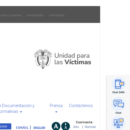
vicios y trámites
Participación
Información
e Documentación y
Prensa
Contáctenos
ormativas
Contraste:
Alto
|
Normal
ESPAÑOL
ENGLISH