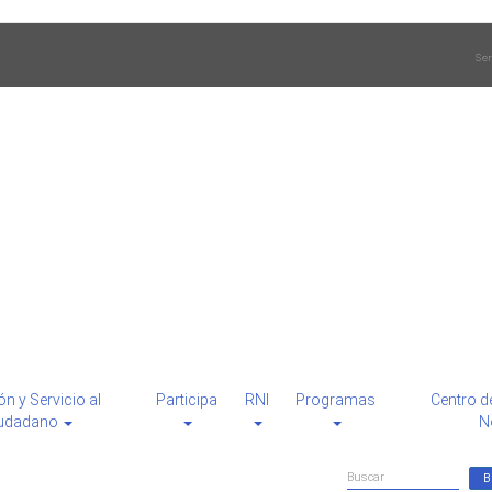
Ser
ón y Servicio al
Participa
RNI
Programas
Centro d
udadano
N
Formulario