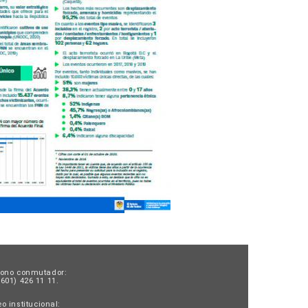
fono conmutador:
601) 426 11 11.
o institucional: