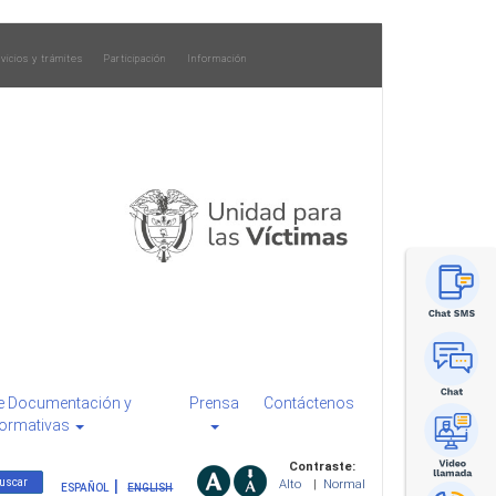
vicios y trámites
Participación
Información
e Documentación y
Prensa
Contáctenos
ormativas
Contraste:
Alto
|
Normal
ESPAÑOL
ENGLISH