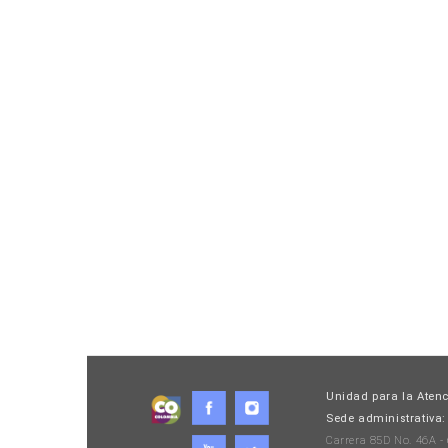
Unidad para la Atenc
Sede administrativa:
Carrera 85D No. 46A -