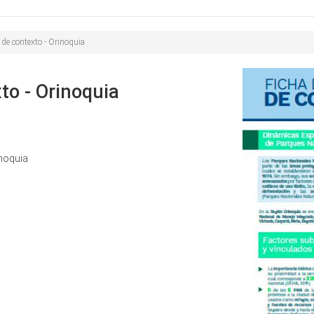
Buscar
de
búsqueda
 de contexto - Orinoquia
to - Orinoquia
inoquia