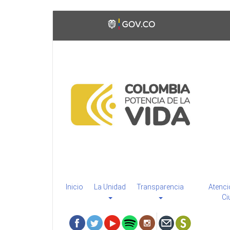
Pasar
Toggle
al
high
contenido
contrast
principal
Inicio
La Unidad
Transparencia
Atenci
Ci