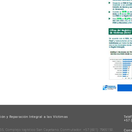
ión y Reparación Integral a las Víctimas
Telé
+57 (
 65, Complejo logístico San Cayetano. Conmutador: +57 (601) 7965150.
Corre