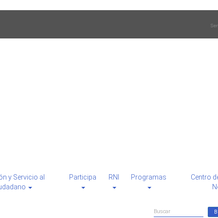
Ser
ón y Servicio al
Participa
RNI
Programas
Centro d
udadano
N
Formulario