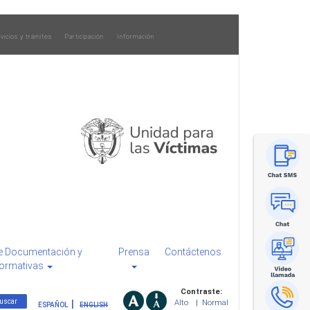
vicios y trámites
Participación
Información
e Documentación y
Prensa
Contáctenos
ormativas
Contraste:
Alto
|
Normal
ESPAÑOL
ENGLISH