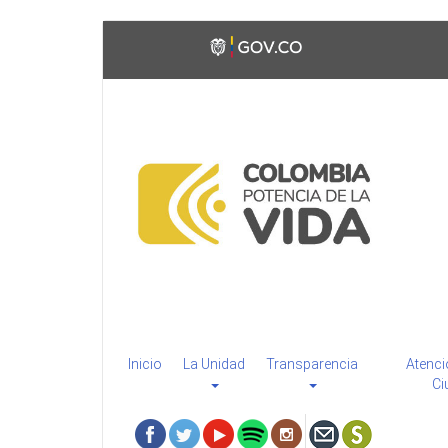
Pasar
Toggle
al
high
contenido
contrast
principal
Inicio
La Unidad
Transparencia
Atenci
Ci