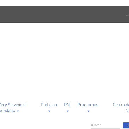
Ser
ón y Servicio al
Participa
RNI
Programas
Centro d
udadano
N
Formulario