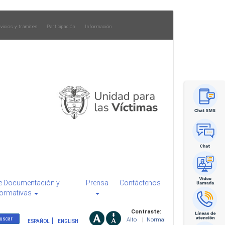
vicios y trámites
Participación
Información
e Documentación y
Prensa
Contáctenos
ormativas
Contraste:
Alto
|
Normal
ESPAÑOL
ENGLISH