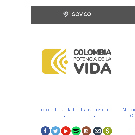
Pasar
Toggle
al
high
contenido
contrast
principal
Inicio
La Unidad
Transparencia
Atenci
Ci