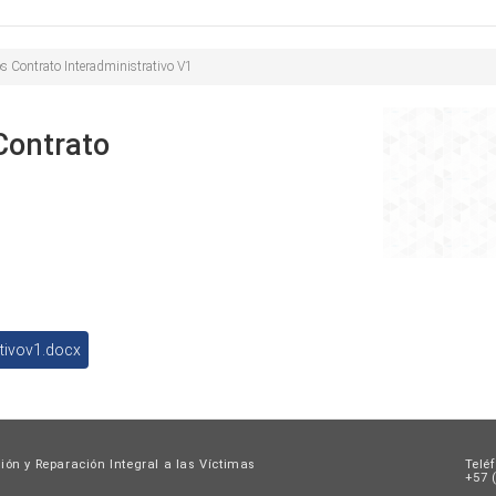
Buscar
de
búsqueda
s Contrato Interadministrativo V1
Contrato
tivov1.docx
ión y Reparación Integral a las Víctimas
Telé
+57 (