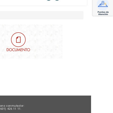
fono conmutador:
601) 426 11 11.