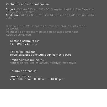
Ventanilla única de radicación:
Bogotá:
Carrera 85D No. 46A - 65, Complejo logístico San Cayetano.
Código Postal: 111071.
Medellín:
Calle 49 No 50-21 piso 14, Edificio del Café. Código Postal:
050010.
© Copyrigth 2019 - Todos los derechos reservados Gobierno de
Colombia.
Políticas de privacidad y protección de datos personales
.
Aviso de privacidad
.
Teléfono conmutador:
+57 (601) 426 11 11.
Correo institucional:
servicioalciudadano@unidadvictimas.gov.co
Notificaciones judiciales:
notificaciones.juridicauariv@unidadvictimas.gov.co
Horario de atención:
Lunes a viernes.
Ventanilla única: 08:00 a.m. - 04:00 p.m.