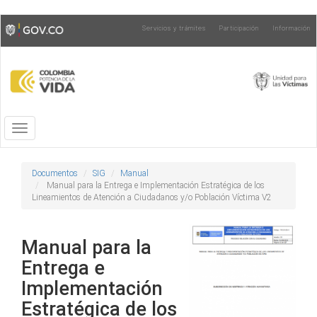
Pasar
Toggle
Servicios y trámites
Participación
Información
al
high
contenido
contrast
principal
Toggle
navigation
Documentos
SIG
Manual
Manual para la Entrega e Implementación Estratégica de los
Lineamientos de Atención a Ciudadanos y/o Población Víctima V2
Manual para la
Entrega e
Implementación
Estratégica de los