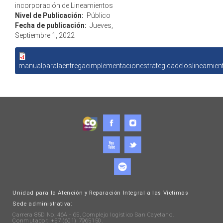
incorporación de Lineamientos
Nivel de Publicación:
Público
Fecha de publicación:
Jueves,
Septiembre 1, 2022
manualparalaentregaeimplementacionestrategicadeloslineamien
Unidad para la Atención y Reparación Integral a las Víctimas
Sede administrativa:
Carrera 85D No. 46A - 65, Complejo logístico San Cayetano.
Conmutador: +57 (601) 7965150.