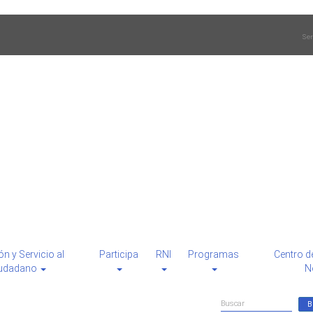
Ser
ón y Servicio al
Participa
RNI
Programas
Centro d
udadano
N
Formulario