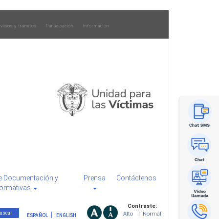
vicios y trámites
Participación
Información
e Documentación y
Prensa
Contáctenos
ormativas
Contraste:
Alto
|
Normal
ESPAÑOL
ENGLISH