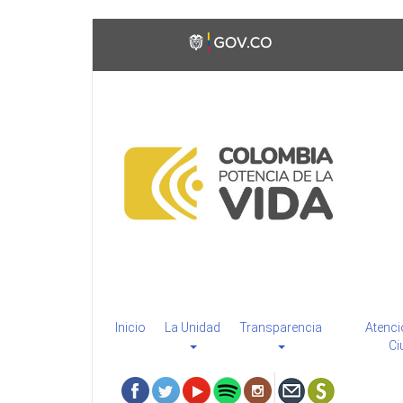
Pasar
Toggle
al
high
contenido
contrast
principal
Inicio
La Unidad
Transparencia
Atenci
Ci