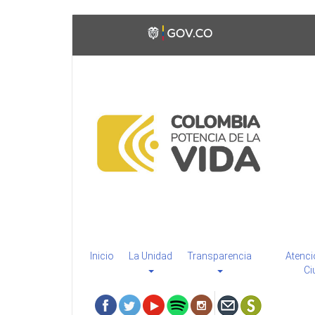
Pasar
Toggle
al
high
contenido
contrast
principal
Inicio
La Unidad
Transparencia
Atenci
Ci