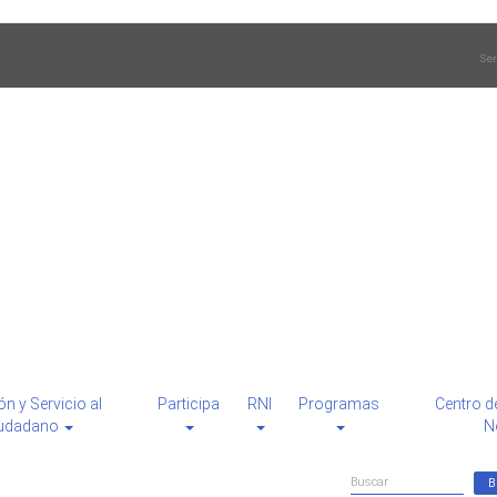
Ser
ón y Servicio al
Participa
RNI
Programas
Centro d
udadano
N
Formulario