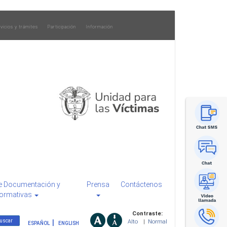
vicios y trámites
Participación
Información
e Documentación y
Prensa
Contáctenos
ormativas
Contraste:
Alto
|
Normal
ESPAÑOL
ENGLISH