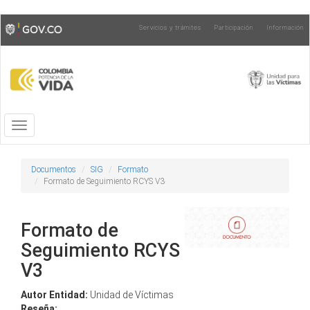
Pasar
Toggle
Servicios y trámites
Participación
Información
al
high
contenido
contrast
principal
Toggle
navigation
Documentos
SIG
Formato
Formato de Seguimiento RCYS V3
Formato de
Seguimiento RCYS
V3
Autor Entidad:
Unidad de Víctimas
Reseña: