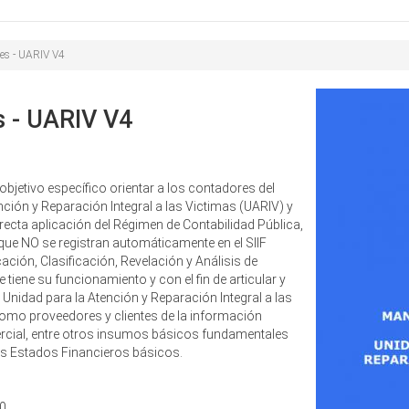
Buscar
de
búsqueda
les - UARIV V4
s - UARIV V4
bjetivo específico orientar a los contadores del
nción y Reparación Integral a las Victimas (UARIV) y
recta aplicación del Régimen de Contabilidad Pública,
e NO se registran automáticamente en el SIIF
ación, Clasificación, Revelación y Análisis de
 tiene su funcionamiento y con el fin de articular y
 Unidad para la Atención y Reparación Integral a las
como proveedores y clientes de la información
mercial, entre otros insumos básicos fundamentales
los Estados Financieros básicos.
20