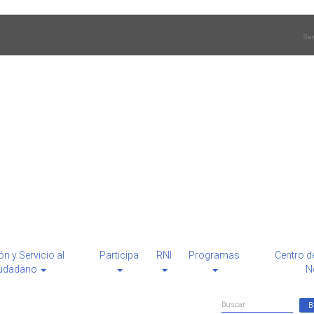
Ser
ón y Servicio al
Participa
RNI
Programas
Centro d
udadano
N
Formulario