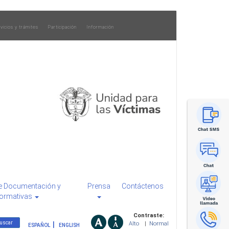
vicios y trámites
Participación
Información
e Documentación y
Prensa
Contáctenos
ormativas
Contraste:
Alto
|
Normal
ESPAÑOL
ENGLISH