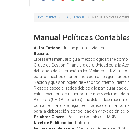
Documentos
SIG
Manual
Manual Políticas Contab
Manual Políticas Contable
Autor Entidad:
Unidad para las Víctimas
Reseña:
El presente manual o guía metodológica tiene como o
Grupo de Gestión Financiera de la Unidad para la Ate
del Fondo de Reparación a las Victimas (FRV), la cor
para los hechos económicos contables generados qu
Nación y que son objeto de Reconocimiento, Identific
Riesgos especializados debido a la particularidad que
establecer con los usuarios internos y externos de la
Victimas (UARIV), el rol(es) que deben desempeñar 
contable, financiera, legal, técnica, económica, co
para la elaboración, consolidación y revelación de 
Palabras Claves:
Politicas Contables - UARIV
Nivel de Publicación:
Público
Fecha de publicación:
Miércoles, Diciembre 30, 20