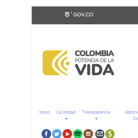
Pasar
Toggle
al
high
contenido
contrast
principal
Inicio
La Unidad
Transparencia
Atenci
Ci