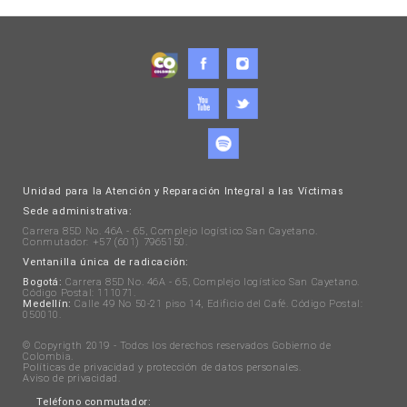
Unidad para la Atención y Reparación Integral a las Víctimas
Sede administrativa:
Carrera 85D No. 46A - 65, Complejo logístico San Cayetano.
Conmutador: +57 (601) 7965150.
Ventanilla única de radicación:
Bogotá:
Carrera 85D No. 46A - 65, Complejo logístico San Cayetano.
Código Postal: 111071.
Medellín:
Calle 49 No 50-21 piso 14, Edificio del Café. Código Postal:
050010.
© Copyrigth 2019 - Todos los derechos reservados Gobierno de
Colombia.
Políticas de privacidad y protección de datos personales
.
Aviso de privacidad
.
Teléfono conmutador: