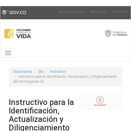
Pasar
Toggle
Servicios y trámites
Participación
Información
al
high
contenido
contrast
principal
Toggle
navigation
Documentos
SIG
Instructivo
Instructivo para la Identificación, Actualización y Diligenciamiento
del Normograma V5
Instructivo para la
Identificación,
Actualización y
Diligenciamiento