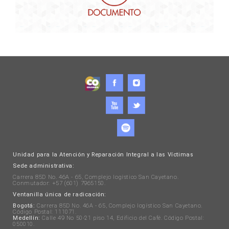
Unidad para la Atención y Reparación Integral a las Víctimas
Sede administrativa:
Carrera 85D No. 46A - 65, Complejo logístico San Cayetano.
Conmutador: +57 (601) 7965150.
Ventanilla única de radicación:
Bogotá:
Carrera 85D No. 46A - 65, Complejo logístico San Cayetano.
Código Postal: 111071.
Medellín:
Calle 49 No 50-21 piso 14, Edificio del Café. Código Postal:
050010.