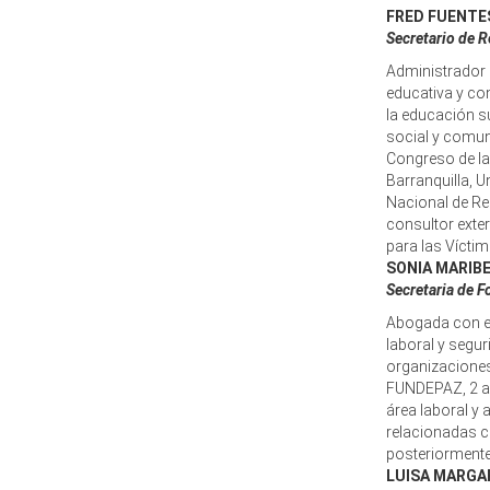
FRED FUENTE
Secretario de R
Administrador 
educativa y co
la educación su
social y comuni
Congreso de la 
Barranquilla, U
Nacional de Re
consultor exte
para las Víctim
SONIA MARIBE
Secretaria de 
Abogada con e
laboral y segur
organizaciones
FUNDEPAZ, 2 año
área laboral y 
relacionadas c
posteriormente
LUISA MARGAR