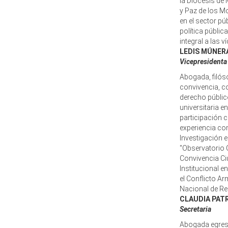
la Diócesis de
y Paz de los Mo
en el sector pú
política públic
integral a las 
LEDIS MÚNER
Vicepresidenta
Abogada, filós
convivencia, c
derecho público
universitaria e
participación c
experiencia co
Investigación 
"Observatorio 
Convivencia Ci
Institucional 
el Conflicto A
Nacional de Re
CLAUDIA PATR
Secretaria
Abogada egresa