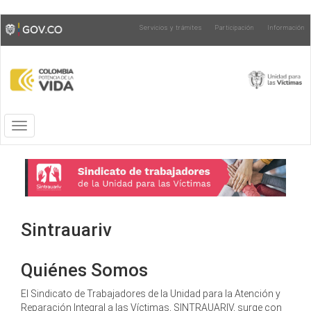
Pasar
Toggle
Servicios y trámites
Participación
Información
al
high
contenido
contrast
principal
Toggle
navigation
Sintrauariv
Quiénes Somos
El Sindicato de Trabajadores de la Unidad para la Atención y
Reparación Integral a las Víctimas, SINTRAUARIV, surge con