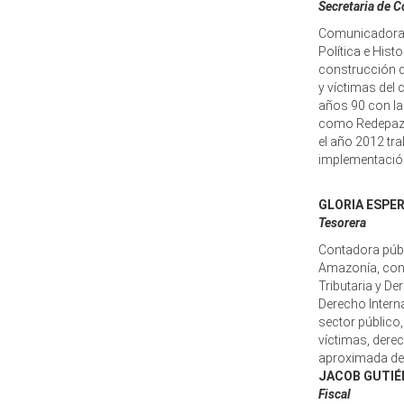
Secretaria de 
Comunicadora s
Política e Hist
construcción 
y víctimas del
años 90 con la
como Redepaz 
el año 2012 tra
implementación 
GLORIA ESPE
Tesorera
Contadora públi
Amazonía, con
Tributaria y 
Derecho Interna
sector público,
víctimas, der
aproximada de
JACOB GUTIÉ
Fiscal