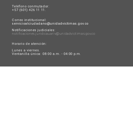
Teléfono conmutador:
+57 (601) 426 11 11.
Correo institucional:
servicioalciudadano@unidadvictimas.gov.co
Notificaciones judiciales:
notificaciones.juridicauariv@unidadvictimas.gov.co
Horario de atención:
Lunes a viernes.
Ventanilla única: 08:00 a.m. - 04:00 p.m.