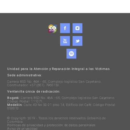
Unidad para la Atención y Reparación Integral a las Víctimas
Sede administrativa:
Carrera 85D No. 46A - 65, Complejo logístico San Cayetano.
Conmutador: +57 (601) 7965150.
Ventanilla única de radicación:
Bogotá:
Carrera 85D No. 46A - 65, Complejo logístico San Cayetano.
Código Postal: 111071.
Medellín:
Calle 49 No 50-21 piso 14, Edificio del Café. Código Postal:
050010.
© Copyrigth 2019 - Todos los derechos reservados Gobierno de
Colombia.
Políticas de privacidad y protección de datos personales
.
Aviso de privacidad
.