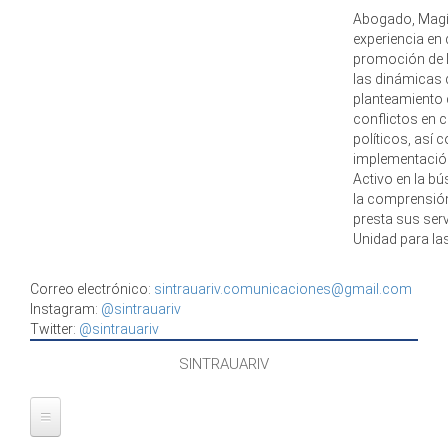
Abogado, Magís
experiencia en 
promoción de l
las dinámicas 
planteamiento
conflictos en c
políticos, así 
implementación
Activo en la b
la comprensión 
presta sus serv
Unidad para la
Correo electrónico:
sintrauariv.comunicaciones@gmail.com
Instagram:
@sintrauariv
Twitter:
@sintrauariv
SINTRAUARIV