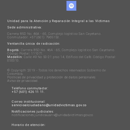
Unidad para la Atención y Reparación Integral a las Víctimas
Sede administrativa:
Carrera 85D No. 46A - 65, Complejo logístico San Cayetano.
Conmutador: +57 (601) 7965150.
Ventanilla única de radicación:
Bogotá:
Carrera 85D No. 46A - 65, Complejo logístico San Cayetano.
Código Postal: 111071.
Medellín:
Calle 49 No 50-21 piso 14, Edificio del Café. Código Postal:
050010.
© Copyrigth 2019 - Todos los derechos reservados Gobierno de
Colombia.
Políticas de privacidad y protección de datos personales
.
Aviso de privacidad
.
Teléfono conmutador:
+57 (601) 426 11 11.
Correo institucional:
servicioalciudadano@unidadvictimas.gov.co
Notificaciones judiciales:
notificaciones.juridicauariv@unidadvictimas.gov.co
Horario de atención: