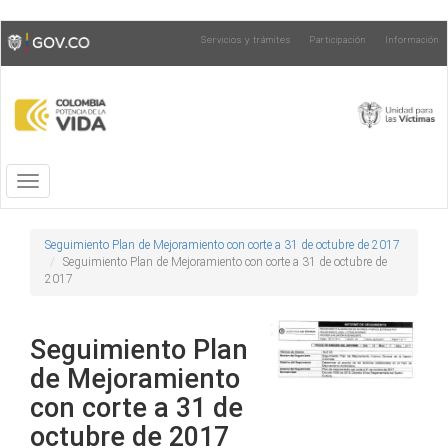
Pasar
Toggle
Servicios y trámites
Participación
Información
al
high
contenido
contrast
principal
Toggle
navigation
Seguimiento Plan de Mejoramiento con corte a 31 de octubre de 2017
Seguimiento Plan de Mejoramiento con corte a 31 de octubre de
2017
Seguimiento Plan
de Mejoramiento
con corte a 31 de
octubre de 2017