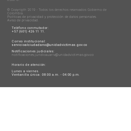
© Copyrigth 2019 - Todos los derechos reservados Gobierno de
Colombia.
Políticas de privacidad y protección de datos personales
.
Aviso de privacidad
.
Teléfono conmutador:
+57 (601) 426 11 11.
Correo institucional:
servicioalciudadano@unidadvictimas.gov.co
Notificaciones judiciales:
notificaciones.juridicauariv@unidadvictimas.gov.co
Horario de atención:
Lunes a viernes.
Ventanilla única: 08:00 a.m. - 04:00 p.m.