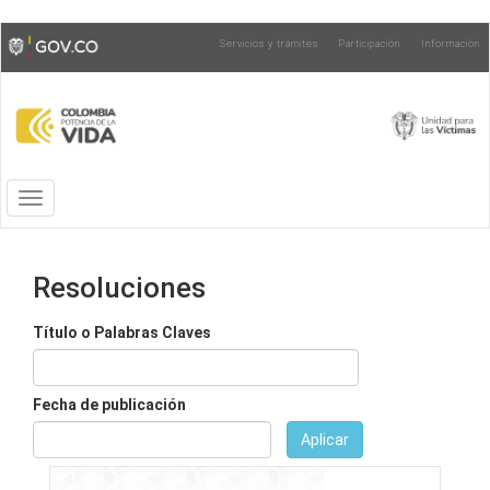
Pasar
Toggle
Servicios y trámites
Participación
Información
al
high
contenido
contrast
principal
Toggle
navigation
Resoluciones
Título o Palabras Claves
Fecha de publicación
Aplicar
Fecha
Fecha