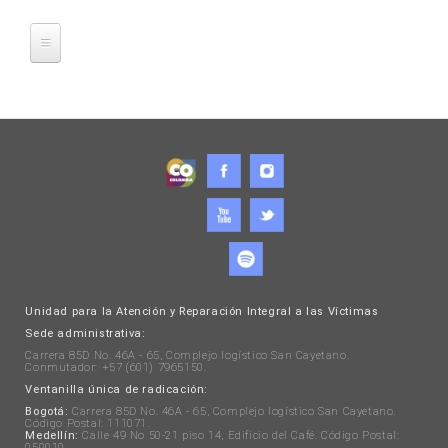
Unidad para la Atención y Reparación Integral a las Víctimas
Sede administrativa:
Carrera 85D No. 46A - 65, Complejo logístico San Cayetano.
Conmutador: +57 (601) 7965150.
Ventanilla única de radicación:
Bogotá:
Carrera 85D No. 46A - 65, Complejo logístico San Cayetano.
Código Postal: 111071.
Medellín:
Calle 49 No 50-21 piso 14, Edificio del Café. Código Postal:
050010.