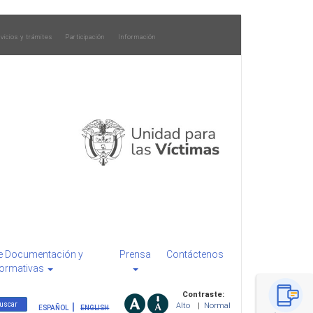
vicios y trámites
Participación
Información
e Documentación y
Prensa
Contáctenos
ormativas
Contraste:
Alto
|
Normal
ESPAÑOL
ENGLISH