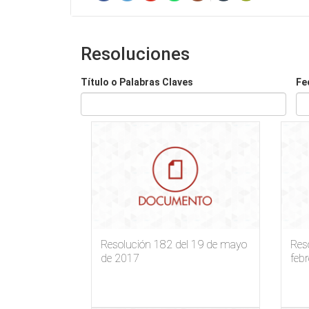
Resoluciones
Título o Palabras Claves
Fe
Fe
Fe
de
pu
Resolución 182 del 19 de mayo
Res
de 2017
feb