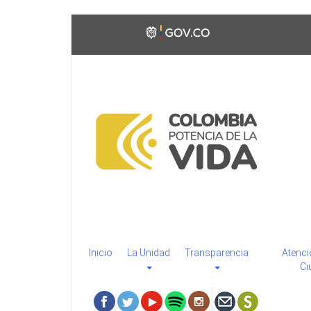
Pasar
Toggle
al
high
contenido
contrast
principal
Inicio
La Unidad
Transparencia
Atenci
Ci