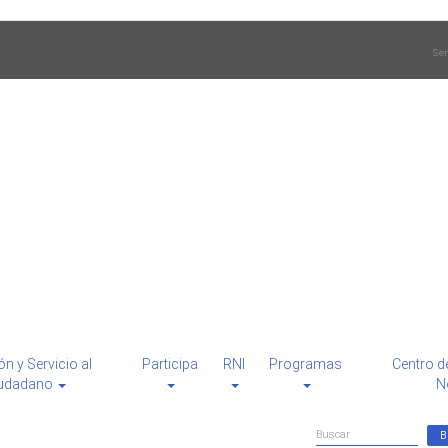
Ser
ón y Servicio al
Participa
RNI
Programas
Centro d
udadano
N
Formulario