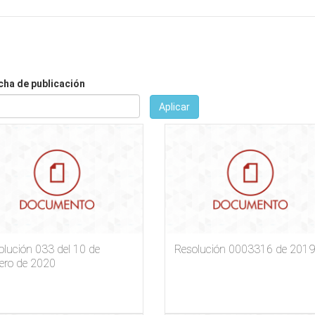
Buscar
de
búsqueda
cha de publicación
Aplicar
cha
cha
blicación
olución 033 del 10 de
Resolución 0003316 de 2019
rero de 2020