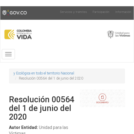
Pasar
Toggle
Servicios y trámites
Participación
Información
al
high
contenido
contrast
principal
Toggle
navigation
y Ecológica en todo el territorio Nacional
Resolución 00564 del 1 de junio del 2020
Resolución 00564
del 1 de junio del
2020
Autor Entidad:
Unidad para las
Víctimas