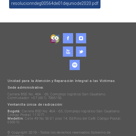
resolucionndeg00564de01dejuniode2020.pdf
Unidad para la Atención y Reparación Integral a las Víctimas
Sede administrativa:
Carrera 85D No. 46A - 65, Complejo logístico San Cayetano.
Conmutador: +57 (601) 7965150.
Ventanilla única de radicación:
Bogotá:
Carrera 85D No. 46A - 65, Complejo logístico San Cayetano.
Código Postal: 111071.
Medellín:
Calle 49 No 50-21 piso 14, Edificio del Café. Código Postal:
050010.
© Copyrigth 2019 - Todos los derechos reservados Gobierno de