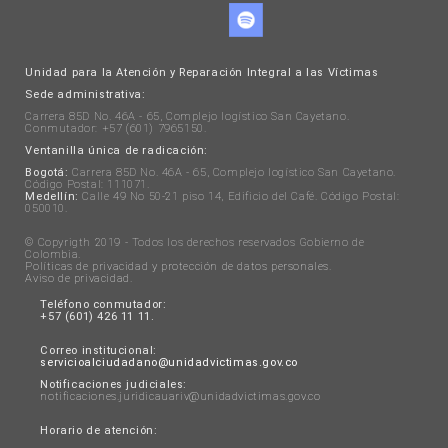
Unidad para la Atención y Reparación Integral a las Víctimas
Sede administrativa:
Carrera 85D No. 46A - 65, Complejo logístico San Cayetano.
Conmutador: +57 (601) 7965150.
Ventanilla única de radicación:
Bogotá:
Carrera 85D No. 46A - 65, Complejo logístico San Cayetano.
Código Postal: 111071.
Medellín:
Calle 49 No 50-21 piso 14, Edificio del Café. Código Postal:
050010.
© Copyrigth 2019 - Todos los derechos reservados Gobierno de
Colombia.
Políticas de privacidad y protección de datos personales
.
Aviso de privacidad
.
Teléfono conmutador:
+57 (601) 426 11 11.
Correo institucional:
servicioalciudadano@unidadvictimas.gov.co
Notificaciones judiciales:
notificaciones.juridicauariv@unidadvictimas.gov.co
Horario de atención: