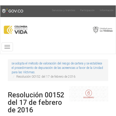
Pasar
Toggle
Servicios y trámites
Participación
Información
al
high
contenido
contrast
principal
Toggle
navigation
se adopta el método de valoración del riesgo de cartera y se establece
el procedimiento de depuración de las acreencias a favor de la Unidad
para las Víctimas.
Resolución 00152 del 17 de febrero de 2016
Resolución 00152
del 17 de febrero
de 2016