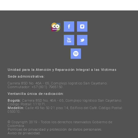
Unidad para la Atención y Reparación Integral a las Víctimas
Sede administrativa:
Carrera 85D No. 46A - 65, Complejo logístico San Cayetano.
Conmutador: +57 (601) 7965150.
Ventanilla única de radicación:
Bogotá:
Carrera 85D No. 46A - 65, Complejo logístico San Cayetano.
Código Postal: 111071.
Medellín:
Calle 49 No 50-21 piso 14, Edificio del Café. Código Postal:
050010.
© Copyrigth 2019 - Todos los derechos reservados Gobierno de
Colombia.
Políticas de privacidad y protección de datos personales
.
Aviso de privacidad
.