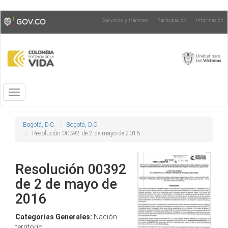
Pasar
Toggle
Servicios y trámites
Participación
Información
al
high
contenido
contrast
principal
Toggle
navigation
Bogotá, D.C.
Bogotá, D.C.
Resolución 00392 de 2 de mayo de 2016
Resolución 00392
de 2 de mayo de
2016
Categorías Generales:
Nación
territorio