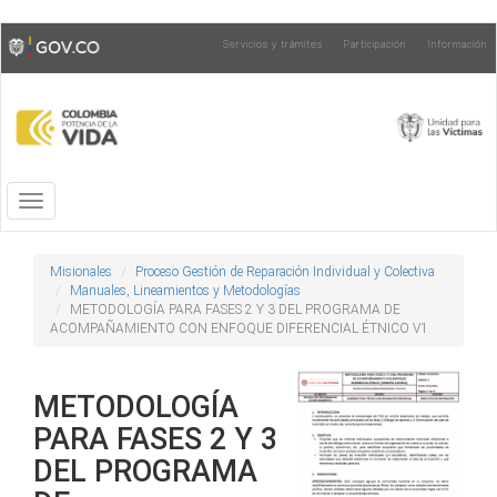
Pasar
Toggle
Servicios y trámites
Participación
Información
al
high
contenido
contrast
principal
Toggle
navigation
Misionales
Proceso Gestión de Reparación Individual y Colectiva
Manuales, Lineamientos y Metodologías
METODOLOGÍA PARA FASES 2 Y 3 DEL PROGRAMA DE
ACOMPAÑAMIENTO CON ENFOQUE DIFERENCIAL ÉTNICO V1
METODOLOGÍA
PARA FASES 2 Y 3
DEL PROGRAMA