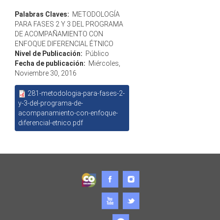
Palabras Claves:
METODOLOGÍA
PARA FASES 2 Y 3 DEL PROGRAMA
DE ACOMPAÑAMIENTO CON
ENFOQUE DIFERENCIAL ÉTNICO
Nivel de Publicación:
Público
Fecha de publicación:
Miércoles,
Noviembre 30, 2016
281-metodologia-para-fases-2-
y-3-del-programa-de-
acompanamiento-con-enfoque-
diferencial-etnico.pdf