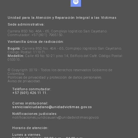
Unidad para la Atención y Reparación Integral a las Víctimas
Sede administrativa:
Carrera 85D No. 46A - 65, Complejo logístico San Cayetano.
Conmutador: +57 (601) 7965150.
Ventanilla única de radicación:
Bogotá:
Carrera 85D No. 46A - 65, Complejo logístico San Cayetano.
Código Postal: 111071.
Medellín:
Calle 49 No 50-21 piso 14, Edificio del Café. Código Postal:
050010.
© Copyrigth 2019 - Todos los derechos reservados Gobierno de
Colombia.
Políticas de privacidad y protección de datos personales
.
Aviso de privacidad
.
Teléfono conmutador:
+57 (601) 426 11 11.
Correo institucional:
servicioalciudadano@unidadvictimas.gov.co
Notificaciones judiciales:
notificaciones.juridicauariv@unidadvictimas.gov.co
Horario de atención:
Lunes a viernes.