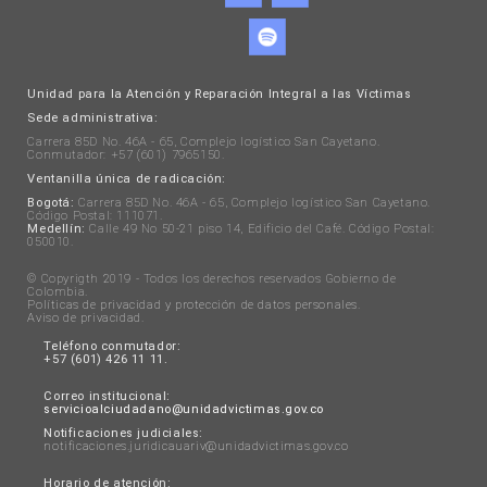
Unidad para la Atención y Reparación Integral a las Víctimas
Sede administrativa:
Carrera 85D No. 46A - 65, Complejo logístico San Cayetano.
Conmutador: +57 (601) 7965150.
Ventanilla única de radicación:
Bogotá:
Carrera 85D No. 46A - 65, Complejo logístico San Cayetano.
Código Postal: 111071.
Medellín:
Calle 49 No 50-21 piso 14, Edificio del Café. Código Postal:
050010.
© Copyrigth 2019 - Todos los derechos reservados Gobierno de
Colombia.
Políticas de privacidad y protección de datos personales
.
Aviso de privacidad
.
Teléfono conmutador:
+57 (601) 426 11 11.
Correo institucional:
servicioalciudadano@unidadvictimas.gov.co
Notificaciones judiciales:
notificaciones.juridicauariv@unidadvictimas.gov.co
Horario de atención: