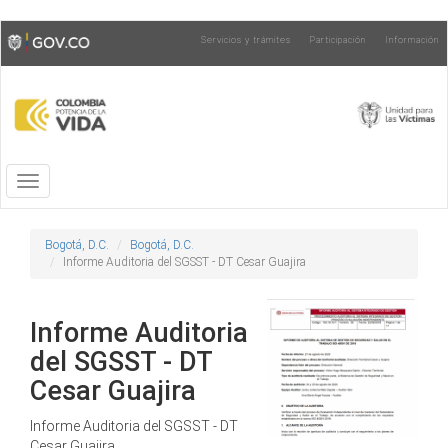
Pasar
Toggle
Servicios y trámites
Participación
Información
al
high
contenido
contrast
principal
Toggle
navigation
Bogotá, D.C.
Bogotá, D.C.
Informe Auditoria del SGSST - DT Cesar Guajira
Informe Auditoria
del SGSST - DT
Cesar Guajira
Informe Auditoria del SGSST - DT
Cesar Guajira