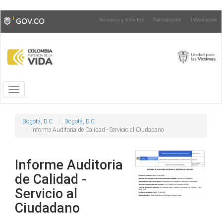
Pasar
Toggle
Servicios y trámites
Participación
Información
al
high
contenido
contrast
principal
Toggle
navigation
Bogotá, D.C.
Bogotá, D.C.
Informe Auditoria de Calidad - Servicio al Ciudadano
Informe Auditoria
de Calidad -
Servicio al
Ciudadano