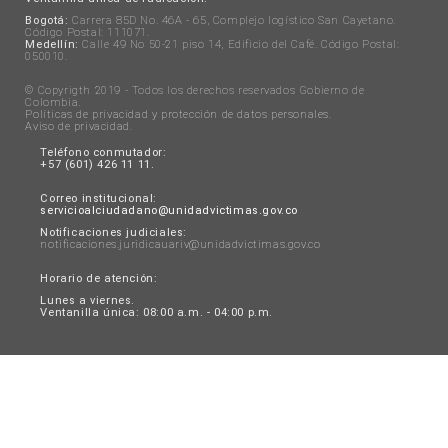
Bogotá:
Carrera 85D No. 46A - 65, Complejo logístico San Cayetano.
Código Postal: 111071.
Medellín:
Calle 49 No 50-21 piso 14, Edificio del Café. Código Postal:
050010.
© Copyrigth 2019 - Todos los derechos reservados Gobierno de
Colombia.
Políticas de privacidad y protección de datos personales
.
Aviso de privacidad
.
Teléfono conmutador:
+57 (601) 426 11 11.
Correo institucional:
servicioalciudadano@unidadvictimas.gov.co
Notificaciones judiciales:
notificaciones.juridicauariv@unidadvictimas.gov.co
Horario de atención:
Lunes a viernes.
Ventanilla única: 08:00 a.m. - 04:00 p.m.