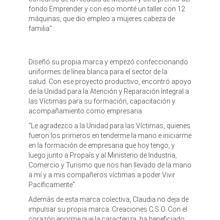
fondo Emprender y con eso monté un taller con 12
máquinas, que dio empleo a mujeres cabeza de
familia”.
Diseñó su propia marca y empezó confeccionando
uniformes de línea blanca para el sector de la
salud. Con ese proyecto productivo, encontró apoyo
de la Unidad para la Atención y Reparación Integral a
las Víctimas para su formación, capacitación y
acompañamiento como empresaria.
“Le agradezco a la Unidad para las Víctimas, quienes
fueron los primeros en tenderme la mano e iniciarme
en la formación de empresaria que hoy tengo, y
luego junto a Propaís y al Ministerio de Industria,
Comercio y Turismo que nos han llevado de la mano
a mí y a mis compañeros víctimas a poder Vivir
Pacíficamente”.
Además de esta marca colectiva, Claudia no deja de
impulsar su propia marca: Creaciones C.S.O. Con el
corazón enorme que la caracteriza, ha beneficiado