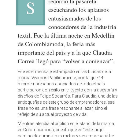
S
recorrió la pasarela
escuchando los aplausos
entusiasmados de los
conocedores de la industria
textil. Fue la última noche en Medellín
de Colombiamoda, la feria más
importante del país y a la que Claudia
Correa llegó para “volver a comenzar”.
Ese es el mensaje estampado en las blusas de la
marca Vivimos Pacíficamente, con la que 44
microempresarios asociados de todo el país
participaron con éxito en el evento con la asesoría y
diseños de Felipe Socarrás. Para Claudia, una de las
antioqueñas de este grupo de emprendedores, esa
frase no es una frase resonante al azar, sino el
reflejo de su actual proyecto de vida.
Mientras atendía al público en el stand de la marca
en Colombiamoda, cuenta que en “este largo
camino de cumplir mis metas y ser empresaria he