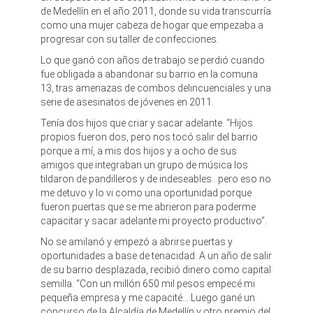
de Medellín en el año 2011, donde su vida transcurría
como una mujer cabeza de hogar que empezaba a
progresar con su taller de confecciones.
Lo que ganó con años de trabajo se perdió cuando
fue obligada a abandonar su barrio en la comuna
13, tras amenazas de combos delincuenciales y una
serie de asesinatos de jóvenes en 2011.
Tenía dos hijos que criar y sacar adelante. “Hijos
propios fueron dos, pero nos tocó salir del barrio
porque a mí, a mis dos hijos y a ocho de sus
amigos que integraban un grupo de música los
tildaron de pandilleros y de indeseables…pero eso no
me detuvo y lo vi como una oportunidad porque
fueron puertas que se me abrieron para poderme
capacitar y sacar adelante mi proyecto productivo”.
No se amilanó y empezó a abrirse puertas y
oportunidades a base de tenacidad. A un año de salir
de su barrio desplazada, recibió dinero como capital
semilla. “Con un millón 650 mil pesos empecé mi
pequeña empresa y me capacité… Luego gané un
concurso de la Alcaldía de Medellín y otro premio del