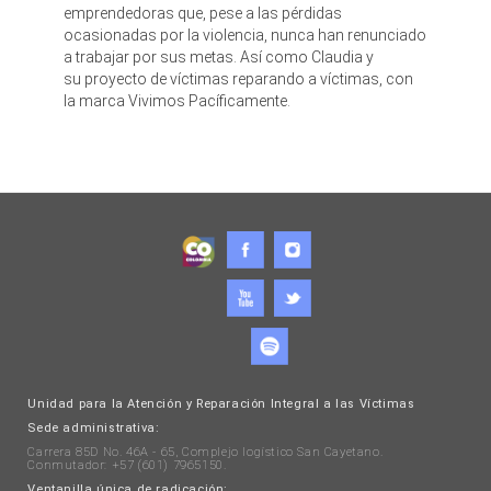
emprendedoras que, pese a las pérdidas
ocasionadas por la violencia, nunca han renunciado
a trabajar por sus metas. Así como Claudia y
su proyecto de víctimas reparando a víctimas, con
la marca Vivimos Pacíficamente.
Unidad para la Atención y Reparación Integral a las Víctimas
Sede administrativa:
Carrera 85D No. 46A - 65, Complejo logístico San Cayetano.
Conmutador: +57 (601) 7965150.
Ventanilla única de radicación: