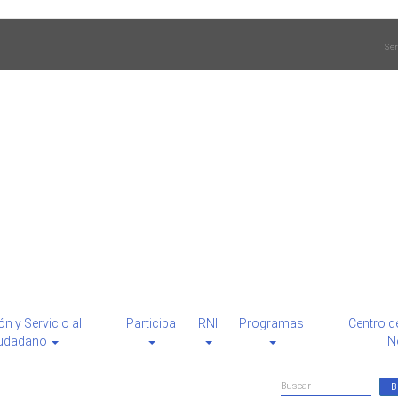
Ser
ón y Servicio al
Participa
RNI
Programas
Centro d
udadano
N
Formulario