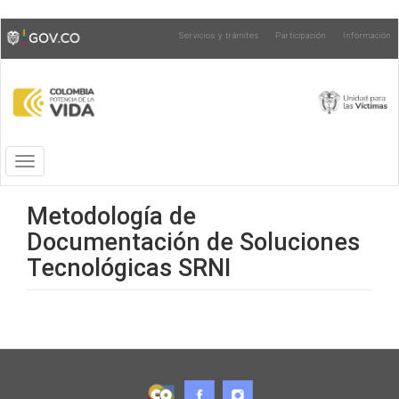
Pasar
Toggle
Servicios y trámites
Participación
Información
al
high
contenido
contrast
principal
Toggle
navigation
Metodología de
Documentación de Soluciones
Tecnológicas SRNI