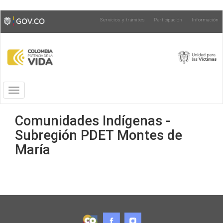
Pasar
Toggle
Servicios y trámites
Participación
Información
al
high
contenido
contrast
principal
Toggle
navigation
Comunidades Indígenas -
Subregión PDET Montes de
María