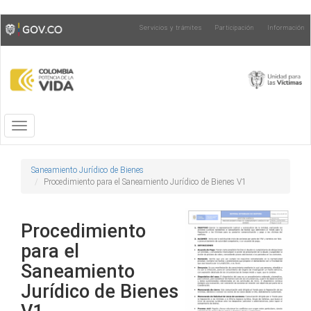
Pasar
Toggle
Servicios y trámites
Participación
Información
al
high
contenido
contrast
principal
Toggle
navigation
Saneamiento Jurídico de Bienes
Procedimiento para el Saneamiento Jurídico de Bienes V1
Procedimiento
para el
Saneamiento
Jurídico de Bienes