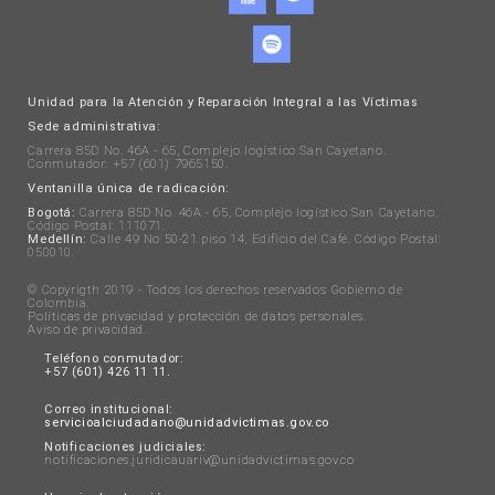
Unidad para la Atención y Reparación Integral a las Víctimas
Sede administrativa:
Carrera 85D No. 46A - 65, Complejo logístico San Cayetano.
Conmutador: +57 (601) 7965150.
Ventanilla única de radicación:
Bogotá:
Carrera 85D No. 46A - 65, Complejo logístico San Cayetano.
Código Postal: 111071.
Medellín:
Calle 49 No 50-21 piso 14, Edificio del Café. Código Postal:
050010.
© Copyrigth 2019 - Todos los derechos reservados Gobierno de
Colombia.
Políticas de privacidad y protección de datos personales
.
Aviso de privacidad
.
Teléfono conmutador:
+57 (601) 426 11 11.
Correo institucional:
servicioalciudadano@unidadvictimas.gov.co
Notificaciones judiciales:
notificaciones.juridicauariv@unidadvictimas.gov.co