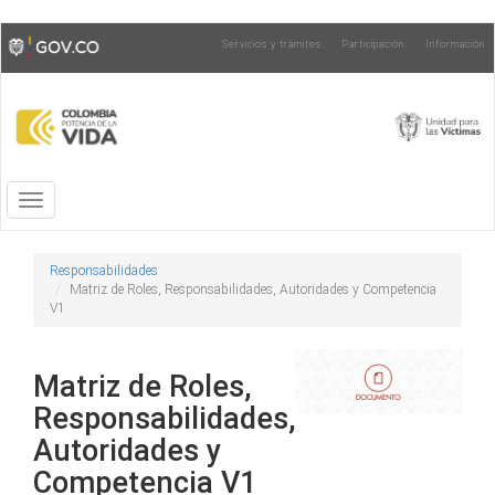
Pasar
Toggle
Servicios y trámites
Participación
Información
al
high
contenido
contrast
principal
Toggle
navigation
Responsabilidades
Matriz de Roles, Responsabilidades, Autoridades y Competencia
V1
Matriz de Roles,
Responsabilidades,
Autoridades y
Competencia V1