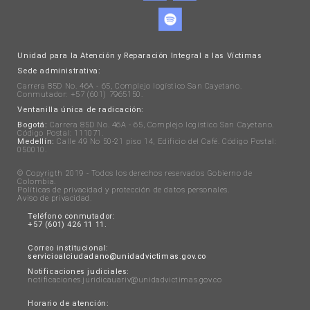
Unidad para la Atención y Reparación Integral a las Víctimas
Sede administrativa:
Carrera 85D No. 46A - 65, Complejo logístico San Cayetano.
Conmutador: +57 (601) 7965150.
Ventanilla única de radicación:
Bogotá:
Carrera 85D No. 46A - 65, Complejo logístico San Cayetano.
Código Postal: 111071.
Medellín:
Calle 49 No 50-21 piso 14, Edificio del Café. Código Postal:
050010.
© Copyrigth 2019 - Todos los derechos reservados Gobierno de
Colombia.
Políticas de privacidad y protección de datos personales
.
Aviso de privacidad
.
Teléfono conmutador:
+57 (601) 426 11 11.
Correo institucional:
servicioalciudadano@unidadvictimas.gov.co
Notificaciones judiciales:
notificaciones.juridicauariv@unidadvictimas.gov.co
Horario de atención: