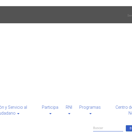
Ser
ón y Servicio al
Participa
RNI
Programas
Centro d
udadano
N
Formulario