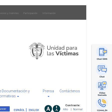
vicios y trámites
Participación
Información
e Documentación y
Prensa
Contáctenos
ormativas
Contraste:
Alto
|
Normal
ESPAÑOL
ENGLISH