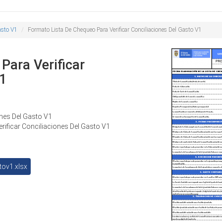
Buscar
de
búsqueda
asto V1
Formato Lista De Chequeo Para Verificar Conciliaciones Del Gasto V1
Para Verificar
V1
ones Del Gasto V1
rificar Conciliaciones Del Gasto V1
tov1.xlsx