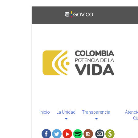
Pasar
Toggle
al
high
contenido
contrast
principal
Inicio
La Unidad
Transparencia
Atenci
Ci