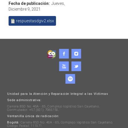
Fecha de publicación:
Jueves,
Diciembre 9, 2021
respuestasdgiv2.xlsx
Unidad para la Atención y Reparación Integral a las Víctimas
Sede administrativa:
Carrera 85D No. 46A - 65, Complejo logístico San Cayetano.
Conmutador: +57 (601) 7965150.
Ventanilla única de radicación:
Bogotá:
Carrera 85D No. 46A - 65, Complejo logístico San Cayetano.
Código Postal: 111071.