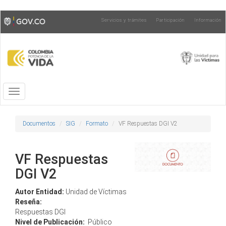
Pasar
Toggle
Servicios y trámites
Participación
Información
al
high
contenido
contrast
principal
Toggle
navigation
Documentos
SIG
Formato
VF Respuestas DGI V2
VF Respuestas
DGI V2
Autor Entidad:
Unidad de Víctimas
Reseña:
Respuestas DGI
Nivel de Publicación:
Público