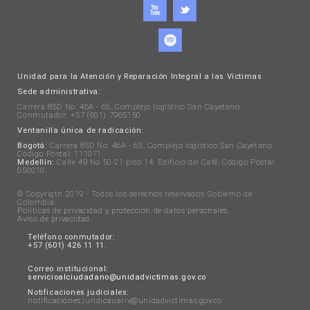
Unidad para la Atención y Reparación Integral a las Víctimas
Sede administrativa:
Carrera 85D No. 46A - 65, Complejo logístico San Cayetano.
Conmutador: +57 (601) 7965150.
Ventanilla única de radicación:
Bogotá:
Carrera 85D No. 46A - 65, Complejo logístico San Cayetano.
Código Postal: 111071.
Medellín:
Calle 49 No 50-21 piso 14, Edificio del Café. Código Postal:
050010.
© Copyrigth 2019 - Todos los derechos reservados Gobierno de
Colombia.
Políticas de privacidad y protección de datos personales
.
Aviso de privacidad
.
Teléfono conmutador:
+57 (601) 426 11 11.
Correo institucional:
servicioalciudadano@unidadvictimas.gov.co
Notificaciones judiciales:
notificaciones.juridicauariv@unidadvictimas.gov.co