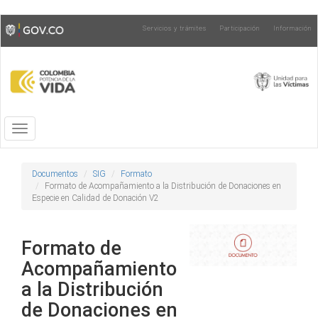
Pasar
Toggle
Servicios y trámites
Participación
Información
al
high
contenido
contrast
principal
Toggle
navigation
Documentos
SIG
Formato
Formato de Acompañamiento a la Distribución de Donaciones en
Especie en Calidad de Donación V2
Formato de
Acompañamiento
a la Distribución
de Donaciones en