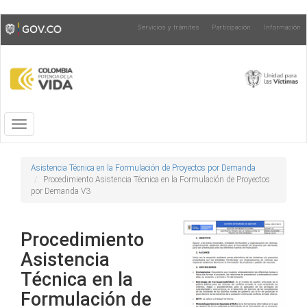
Pasar
Toggle
Servicios y trámites
Participación
Información
al
high
contenido
contrast
principal
Toggle
navigation
Asistencia Técnica en la Formulación de Proyectos por Demanda
Procedimiento Asistencia Técnica en la Formulación de Proyectos
por Demanda V3
Procedimiento
Asistencia
Técnica en la
Formulación de