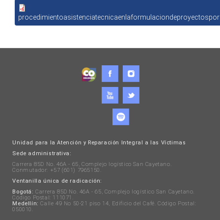
procedimientoasistenciatecnicaenlaformulaciondeproyectospo
Unidad para la Atención y Reparación Integral a las Víctimas
Sede administrativa:
Carrera 85D No. 46A - 65, Complejo logístico San Cayetano.
Conmutador: +57 (601) 7965150.
Ventanilla única de radicación:
Bogotá:
Carrera 85D No. 46A - 65, Complejo logístico San Cayetano.
Código Postal: 111071.
Medellín:
Calle 49 No 50-21 piso 14, Edificio del Café. Código Postal:
050010.