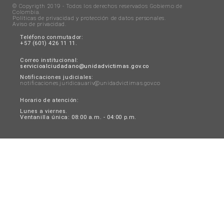
© Copyrigth 2019 - Todos los derechos reservados Gobierno de
Colombia.
Políticas de privacidad y protección de datos personales
.
Aviso de privacidad
.
Teléfono conmutador:
+57 (601) 426 11 11.
Correo institucional:
servicioalciudadano@unidadvictimas.gov.co
Notificaciones judiciales:
notificaciones.juridicauariv@unidadvictimas.gov.co
Horario de atención:
Lunes a viernes.
Ventanilla única: 08:00 a.m. - 04:00 p.m.