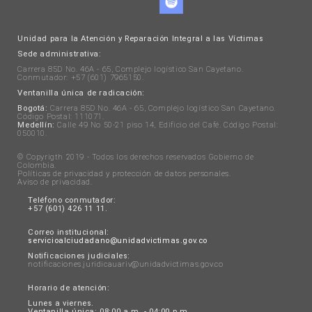
Unidad para la Atención y Reparación Integral a las Víctimas
Sede administrativa:
Carrera 85D No. 46A - 65, Complejo logístico San Cayetano.
Conmutador: +57 (601) 7965150.
Ventanilla única de radicación:
Bogotá:
Carrera 85D No. 46A - 65, Complejo logístico San Cayetano.
Código Postal: 111071.
Medellín:
Calle 49 No 50-21 piso 14, Edificio del Café. Código Postal:
050010.
© Copyrigth 2019 - Todos los derechos reservados Gobierno de
Colombia.
Políticas de privacidad y protección de datos personales
.
Aviso de privacidad
.
Teléfono conmutador:
+57 (601) 426 11 11.
Correo institucional:
servicioalciudadano@unidadvictimas.gov.co
Notificaciones judiciales:
notificaciones.juridicauariv@unidadvictimas.gov.co
Horario de atención:
Lunes a viernes.
Ventanilla única: 08:00 a.m. - 04:00 p.m.