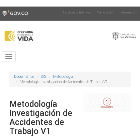
Pasar
Toggle
Servicios y trámites
Participación
Información
al
high
contenido
contrast
principal
Toggle
navigation
Documentos
SIG
Metodología
Metodología Investigación de Accidentes de Trabajo V1
Metodología
Investigación de
Accidentes de
Trabajo V1