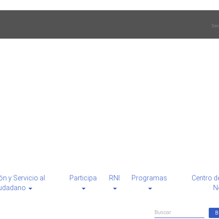
Ser
ón y Servicio al
Participa
RNI
Programas
Centro d
udadano
N
Formulario