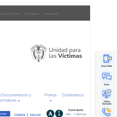
vicios y trámites
Participación
Información
e Documentación y
Prensa
Contáctenos
ormativas
Contraste:
Alto
|
Normal
ESPAÑOL
ENGLISH