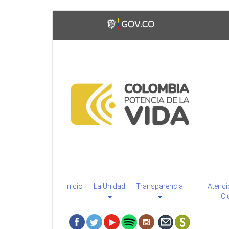
Pasar
Toggle
al
high
contenido
contrast
principal
Inicio
La Unidad
Transparencia
Atenci
Ci