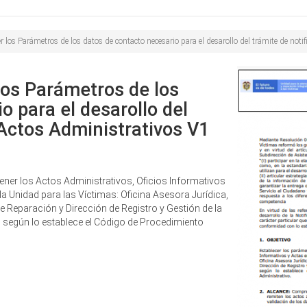
Buscar
de
búsqueda
r los Parámetros de los datos de contacto necesario para el desarollo del trámite de not
los Parámetros de los
o para el desarollo del
 Actos Administrativos V1
ner los Actos Administrativos, Oficios Informativos
la Unidad para las Víctimas: Oficina Asesora Jurídica,
e Reparación y Dirección de Registro y Gestión de la
ión según lo establece el Código de Procedimiento