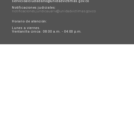
servicioalciudadano@unidadvictimas.gov.co
Notificaciones judiciales:
notificaciones.juridicauariv@unidadvictimas.gov.co
Horario de atención:
Lunes a viernes.
Ventanilla única: 08:00 a.m. - 04:00 p.m.