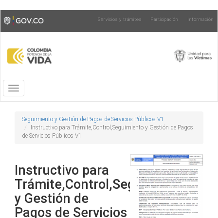
Pasar
Toggle
Servicios y trámites
Participación
Información
al
high
contenido
contrast
principal
Toggle
navigation
Seguimiento y Gestión de Pagos de Servicios Públicos V1
Instructivo para Trámite,Control,Seguimiento y Gestión de Pagos
de Servicios Públicos V1
Instructivo para
Trámite,Control,Seguimiento
y Gestión de
Pagos de Servicios