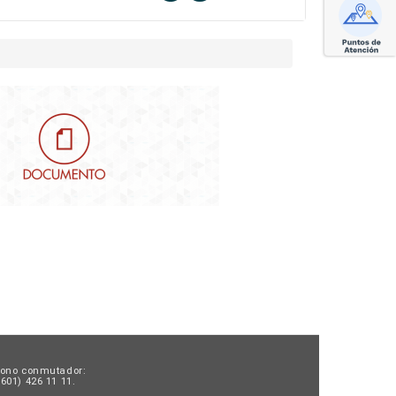
fono conmutador:
601) 426 11 11.