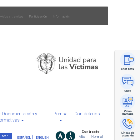
vicios y trámites
Participación
Información
e Documentación y
Prensa
Contáctenos
ormativas
Contraste:
Alto
|
Normal
ESPAÑOL
ENGLISH