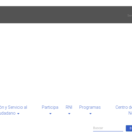
Ser
ón y Servicio al
Participa
RNI
Programas
Centro d
udadano
N
Formulario