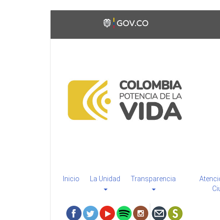
Pasar
Toggle
al
high
contenido
contrast
principal
Inicio
La Unidad
Transparencia
Atenci
Ci