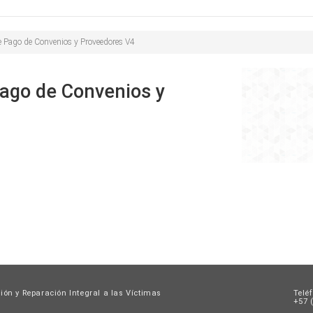
Buscar
de
búsqueda
e Pago de Convenios y Proveedores V4
ago de Convenios y
ión y Reparación Integral a las Víctimas
Telé
+57 (