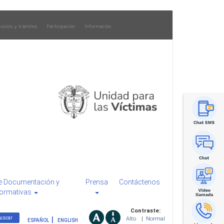
vicios y trámites
Participación
Información
e Documentación y
Prensa
Contáctenos
ormativas
Contraste:
Alto
|
Normal
ESPAÑOL
ENGLISH