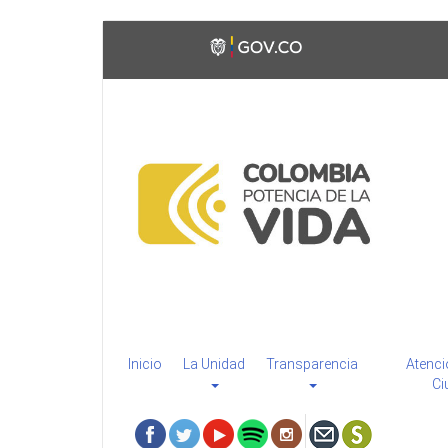
Pasar
Toggle
al
high
contenido
contrast
principal
Inicio
La Unidad
Transparencia
Atenci
Ci