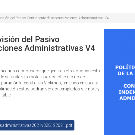
Buscar
de
búsqueda
rovisión del Pasivo Contingente de Indemnizaciones Administrativas V4
visión del Pasivo
iones Administrativas V4
 los hechos económicos que generan el reconocimiento
 de naturaleza remota, que son objeto o no de
paración Integral a las Victimas, teniendo en cuenta
 estimación estos podrán ser contemplados siempre y
table.
esadministrativas2021v328122021.pdf