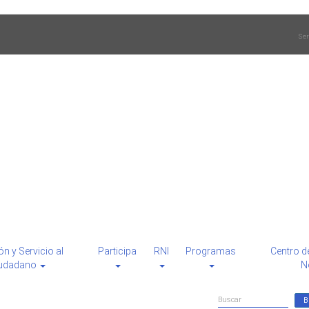
Ser
ón y Servicio al
Participa
RNI
Programas
Centro d
udadano
N
Formulario