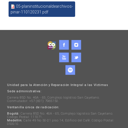
05-planinstitucionaldearchivos-
pinar-110120231.pdf
Unidad para la Atención y Reparación Integral a las Víctimas
Sede administrativa:
Carrera 85D No. 46A - 65, Complejo logístico San Cayetano.
Conmutador: +57 (601) 7965150.
Ventanilla única de radicación:
Bogotá:
Carrera 85D No. 46A - 65, Complejo logístico San Cayetano.
Código Postal: 111071.
Medellín:
Calle 49 No 50-21 piso 14, Edificio del Café. Código Postal:
050010.