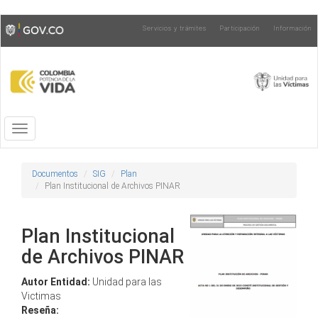
Pasar
Toggle
Servicios y trámites
Participación
Información
al
high
contenido
contrast
principal
Toggle
navigation
Documentos
SIG
Plan
Plan Institucional de Archivos PINAR
Plan Institucional
de Archivos PINAR
Autor Entidad:
Unidad para las
Victimas
Reseña: