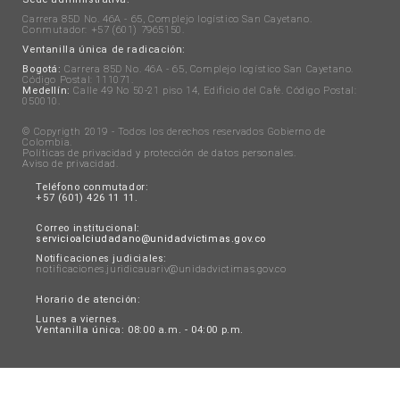
Carrera 85D No. 46A - 65, Complejo logístico San Cayetano.
Conmutador: +57 (601) 7965150.
Ventanilla única de radicación:
Bogotá:
Carrera 85D No. 46A - 65, Complejo logístico San Cayetano.
Código Postal: 111071.
Medellín:
Calle 49 No 50-21 piso 14, Edificio del Café. Código Postal:
050010.
© Copyrigth 2019 - Todos los derechos reservados Gobierno de
Colombia.
Políticas de privacidad y protección de datos personales
.
Aviso de privacidad
.
Teléfono conmutador:
+57 (601) 426 11 11.
Correo institucional:
servicioalciudadano@unidadvictimas.gov.co
Notificaciones judiciales:
notificaciones.juridicauariv@unidadvictimas.gov.co
Horario de atención:
Lunes a viernes.
Ventanilla única: 08:00 a.m. - 04:00 p.m.