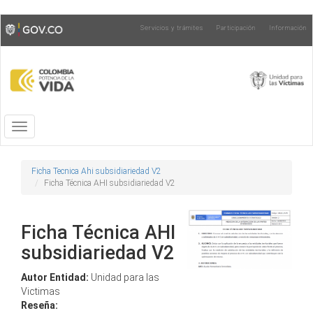
Pasar
Toggle
Servicios y trámites
Participación
Información
al
high
contenido
contrast
principal
Toggle
navigation
Ficha Tecnica Ahi subsidiariedad V2
Ficha Técnica AHI subsidiariedad V2
Ficha Técnica AHI
subsidiariedad V2
Autor Entidad:
Unidad para las
Victimas
Reseña: