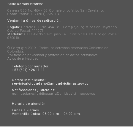
Sede administrativa:
Carrera 85D No. 46A - 65, Complejo logístico San Cayetano.
Conmutador: +57 (601) 7965150.
Ventanilla única de radicación:
Bogotá:
Carrera 85D No. 46A - 65, Complejo logístico San Cayetano.
Código Postal: 111071.
Medellín:
Calle 49 No 50-21 piso 14, Edificio del Café. Código Postal:
050010.
© Copyrigth 2019 - Todos los derechos reservados Gobierno de
Colombia.
Políticas de privacidad y protección de datos personales
.
Aviso de privacidad
.
Teléfono conmutador:
+57 (601) 426 11 11.
Correo institucional:
servicioalciudadano@unidadvictimas.gov.co
Notificaciones judiciales:
notificaciones.juridicauariv@unidadvictimas.gov.co
Horario de atención:
Lunes a viernes.
Ventanilla única: 08:00 a.m. - 04:00 p.m.