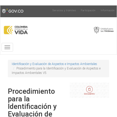
Pasar
Toggle
Servicios y trámites
Participación
Información
al
high
contenido
contrast
principal
Toggle
navigation
Identificación y Evaluación de Aspectos e Impactos Ambientales
Procedimiento para la Identificación y Evaluación de Aspectos e
Impactos Ambientales V5
Procedimiento
para la
Identificación y
Evaluación de