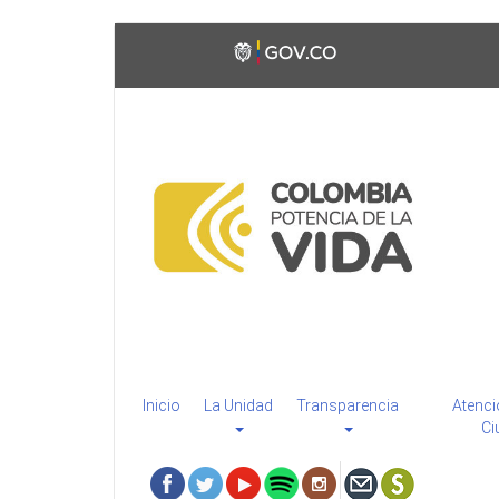
Pasar
Toggle
al
high
contenido
contrast
principal
Inicio
La Unidad
Transparencia
Atenci
Ci