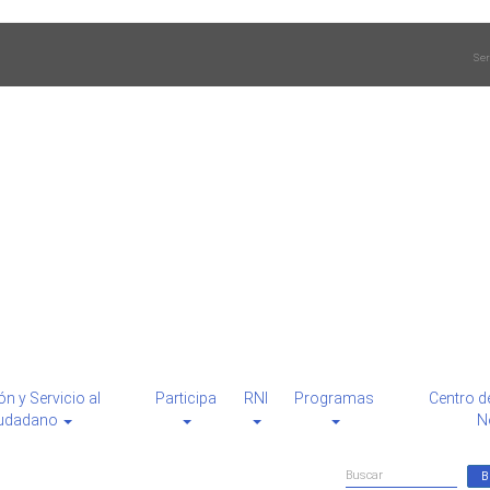
Ser
ón y Servicio al
Participa
RNI
Programas
Centro d
udadano
N
Formulario