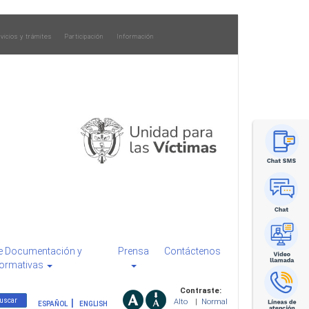
vicios y trámites
Participación
Información
e Documentación y
Prensa
Contáctenos
ormativas
Contraste:
Alto
|
Normal
ESPAÑOL
ENGLISH