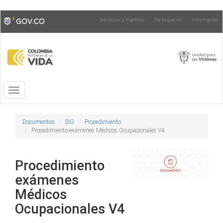
Pasar
Toggle
Servicios y trámites
Participación
Información
al
high
contenido
contrast
principal
Toggle
navigation
Documentos
SIG
Procedimiento
Procedimiento exámenes Médicos Ocupacionales V4
Procedimiento
exámenes
Médicos
Ocupacionales V4