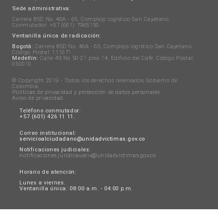
Sede administrativa:
Carrera 85D No. 46A - 65, Complejo logístico San Cayetano.
Conmutador: +57 (601) 7965150.
Ventanilla única de radicación:
Bogotá:
Carrera 85D No. 46A - 65, Complejo logístico San Cayetano.
Código Postal: 111071.
Medellín:
Calle 49 No 50-21 piso 14, Edificio del Café. Código Postal:
050010.
© Copyrigth 2019 - Todos los derechos reservados Gobierno de
Colombia.
Políticas de privacidad y protección de datos personales
.
Aviso de privacidad
.
Teléfono conmutador:
+57 (601) 426 11 11.
Correo institucional:
servicioalciudadano@unidadvictimas.gov.co
Notificaciones judiciales:
notificaciones.juridicauariv@unidadvictimas.gov.co
Horario de atención:
Lunes a viernes.
Ventanilla única: 08:00 a.m. - 04:00 p.m.