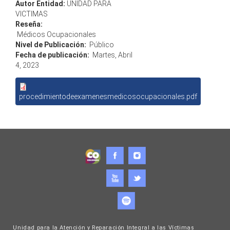
Autor Entidad:
UNIDAD PARA
VICTIMAS
Reseña:
Médicos Ocupacionales
Nivel de Publicación:
Público
Fecha de publicación:
Martes, Abril
4, 2023
procedimientodeexamenesmedicosocupacionales.pdf
Unidad para la Atención y Reparación Integral a las Víctimas