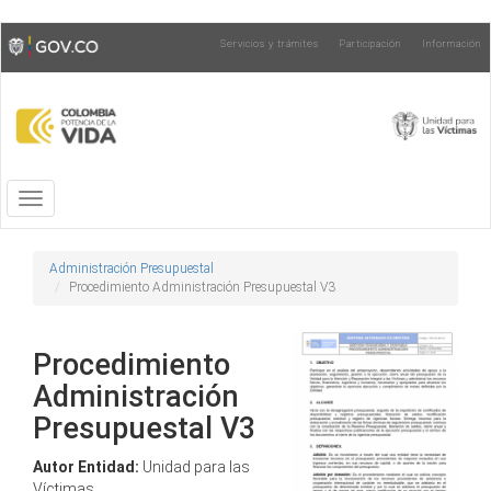
Pasar
Toggle
Servicios y trámites
Participación
Información
al
high
contenido
contrast
principal
Toggle
navigation
Administración Presupuestal
Procedimiento Administración Presupuestal V3
Procedimiento
Administración
Presupuestal V3
Autor Entidad:
Unidad para las
Víctimas