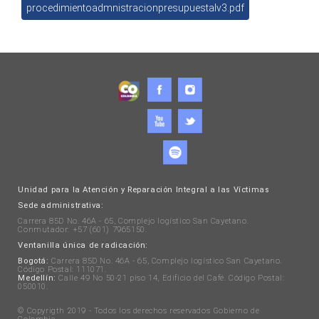
procedimientoadmnistracionpresupuestalv3.pdf
Unidad para la Atención y Reparación Integral a las Víctimas
Sede administrativa:
Carrera 85D No. 46A - 65, Complejo logístico San Cayetano.
Conmutador: +57 (601) 7965150.
Ventanilla única de radicación:
Bogotá:
Carrera 85D No. 46A - 65, Complejo logístico San Cayetano.
Código Postal: 111071.
Medellín:
Calle 49 No 50-21 piso 14, Edificio del Café. Código Postal:
050010.
© Copyrigth 2019 - Todos los derechos reservados Gobierno de