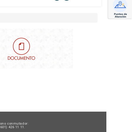
fono conmutador:
601) 426 11 11.