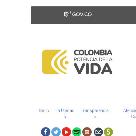
Pasar
Toggle
al
high
contenido
contrast
principal
Inicio
La Unidad
Transparencia
Atenci
Ci