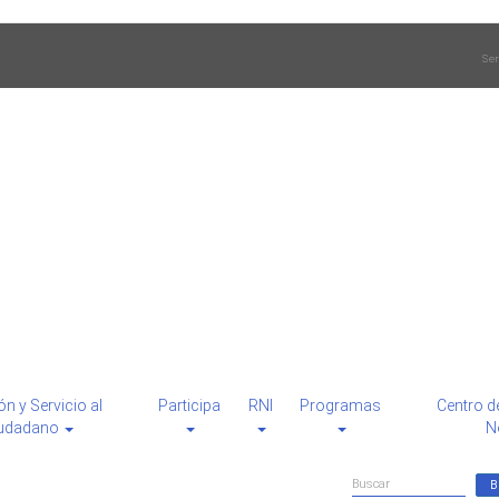
Ser
ón y Servicio al
Participa
RNI
Programas
Centro d
udadano
N
Formulario