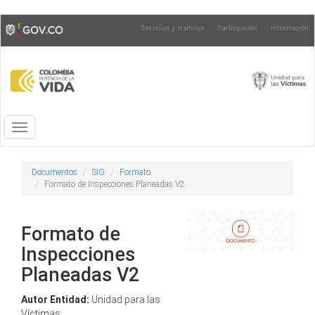
Pasar
Toggle
Servicios y trámites
Participación
Información
al
high
contenido
contrast
principal
Toggle
navigation
Documentos
SIG
Formato
Formato de Inspecciones Planeadas V2
Formato de
Inspecciones
Planeadas V2
Autor Entidad:
Unidad para las
Víctimas