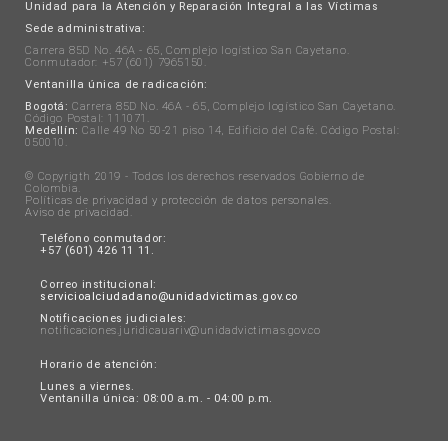
Unidad para la Atención y Reparación Integral a las Víctimas
Sede administrativa:
Carrera 85D No. 46A - 65, Complejo logístico San Cayetano.
Conmutador: +57 (601) 7965150.
Ventanilla única de radicación:
Bogotá:
Carrera 85D No. 46A - 65, Complejo logístico San Cayetano.
Código Postal: 111071.
Medellín:
Calle 49 No 50-21 piso 14, Edificio del Café. Código Postal:
050010.
© Copyrigth 2019 - Todos los derechos reservados Gobierno de
Colombia.
Políticas de privacidad y protección de datos personales
.
Aviso de privacidad
.
Teléfono conmutador:
+57 (601) 426 11 11.
Correo institucional:
servicioalciudadano@unidadvictimas.gov.co
Notificaciones judiciales:
notificaciones.juridicauariv@unidadvictimas.gov.co
Horario de atención:
Lunes a viernes.
Ventanilla única: 08:00 a.m. - 04:00 p.m.