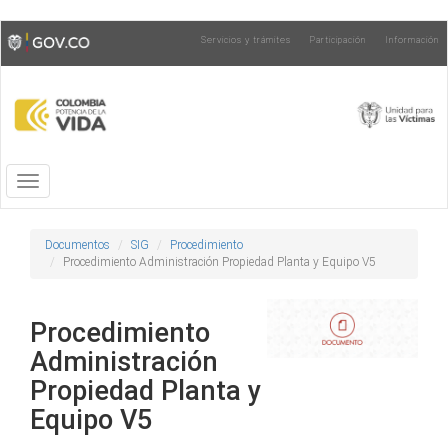
Pasar
Toggle
Servicios y trámites
Participación
Información
al
high
contenido
contrast
principal
Toggle
navigation
Documentos
SIG
Procedimiento
Procedimiento Administración Propiedad Planta y Equipo V5
Procedimiento
Administración
Propiedad Planta y
Equipo V5