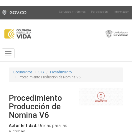
Pasar
Toggle
Servicios y trámites
Participación
Información
al
high
contenido
contrast
principal
Toggle
navigation
Documentos
SIG
Procedimiento
Procedimiento Producción de Nomina V6
Procedimiento
Producción de
Nomina V6
Autor Entidad:
Unidad para las
Victimas