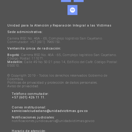
Unidad para la Atención y Reparación Integral a las Víctimas
Sede administrativa:
Carrera 85D No. 46A - 65, Complejo logístico San Cayetano.
Conmutador: +57 (601) 7965150.
Ventanilla única de radicación:
Bogotá:
Carrera 85D No. 46A - 65, Complejo logístico San Cayetano.
Código Postal: 111071.
Medellín:
Calle 49 No 50-21 piso 14, Edificio del Café. Código Postal:
050010.
© Copyrigth 2019 - Todos los derechos reservados Gobierno de
Colombia.
Políticas de privacidad y protección de datos personales
.
Aviso de privacidad
.
Teléfono conmutador:
+57 (601) 426 11 11.
Correo institucional:
servicioalciudadano@unidadvictimas.gov.co
Notificaciones judiciales:
notificaciones.juridicauariv@unidadvictimas.gov.co
Horario de atención: