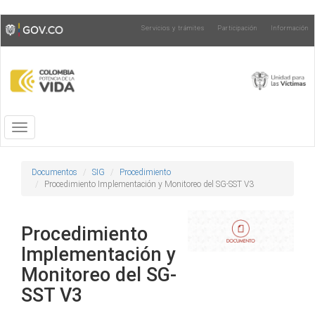
Pasar
Toggle
Servicios y trámites
Participación
Información
al
high
contenido
contrast
principal
Toggle
navigation
Documentos
SIG
Procedimiento
Procedimiento Implementación y Monitoreo del SG-SST V3
Procedimiento
Implementación y
Monitoreo del SG-
SST V3