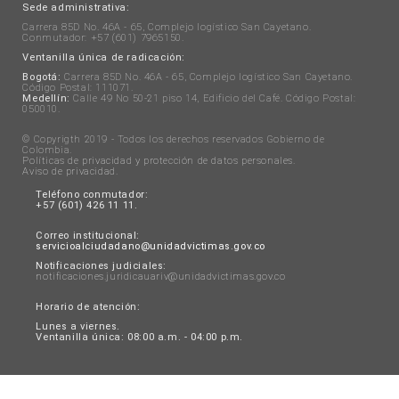
Sede administrativa:
Carrera 85D No. 46A - 65, Complejo logístico San Cayetano.
Conmutador: +57 (601) 7965150.
Ventanilla única de radicación:
Bogotá:
Carrera 85D No. 46A - 65, Complejo logístico San Cayetano.
Código Postal: 111071.
Medellín:
Calle 49 No 50-21 piso 14, Edificio del Café. Código Postal:
050010.
© Copyrigth 2019 - Todos los derechos reservados Gobierno de
Colombia.
Políticas de privacidad y protección de datos personales
.
Aviso de privacidad
.
Teléfono conmutador:
+57 (601) 426 11 11.
Correo institucional:
servicioalciudadano@unidadvictimas.gov.co
Notificaciones judiciales:
notificaciones.juridicauariv@unidadvictimas.gov.co
Horario de atención:
Lunes a viernes.
Ventanilla única: 08:00 a.m. - 04:00 p.m.